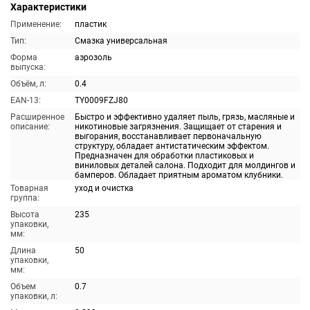
Характеристики
Применение:
пластик
Тип:
Смазка универсальная
Форма
аэрозоль
выпуска:
Объём, л:
0.4
EAN-13:
TY0009FZJ80
Расширенное
Быстро и эффективно удаляет пыль, грязь, масляные и
описание:
никотиновые загрязнения. Защищает от старения и
выгорания, восстанавливает первоначальную
структуру, обладает антистатическим эффектом.
Предназначен для обработки пластиковых и
виниловых деталей салона. Подходит для молдингов и
бамперов. Обладает приятным ароматом клубники.
Товарная
уход и очистка
группа:
Высота
235
упаковки,
мм:
Длина
50
упаковки,
мм:
Объем
0.7
упаковки, л: