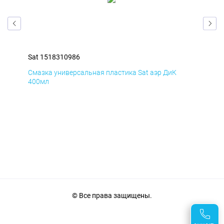
Sat 1518310986
Sat
Смазка универсальная пластика Sat аэр ДиК
Сма
400мл
40
© Все права защищены.