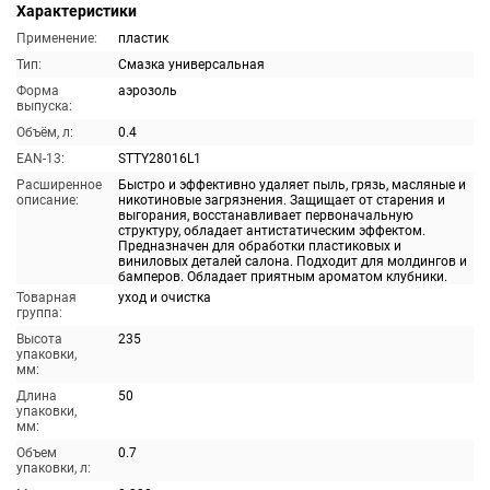
Характеристики
Применение:
пластик
Тип:
Смазка универсальная
Форма
аэрозоль
выпуска:
Объём, л:
0.4
EAN-13:
STTY28016L1
Расширенное
Быстро и эффективно удаляет пыль, грязь, масляные и
описание:
никотиновые загрязнения. Защищает от старения и
выгорания, восстанавливает первоначальную
структуру, обладает антистатическим эффектом.
Предназначен для обработки пластиковых и
виниловых деталей салона. Подходит для молдингов и
бамперов. Обладает приятным ароматом клубники.
Товарная
уход и очистка
группа:
Высота
235
упаковки,
мм:
Длина
50
упаковки,
мм:
Объем
0.7
упаковки, л: