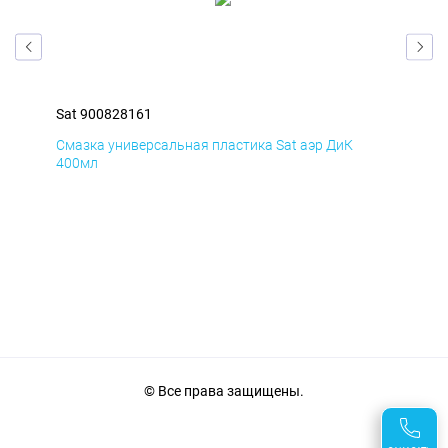
Sat 900828161
Sat
Смазка универсальная пластика Sat аэр ДиК
Сма
400мл
40
© Все права защищены.