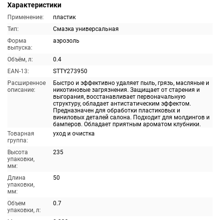
Характеристики
Применение:
пластик
Тип:
Смазка универсальная
Форма
аэрозоль
выпуска:
Объём, л:
0.4
EAN-13:
STTY273950
Расширенное
Быстро и эффективно удаляет пыль, грязь, масляные и
описание:
никотиновые загрязнения. Защищает от старения и
выгорания, восстанавливает первоначальную
структуру, обладает антистатическим эффектом.
Предназначен для обработки пластиковых и
виниловых деталей салона. Подходит для молдингов и
бамперов. Обладает приятным ароматом клубники.
Товарная
уход и очистка
группа:
Высота
235
упаковки,
мм:
Длина
50
упаковки,
мм:
Объем
0.7
упаковки, л: