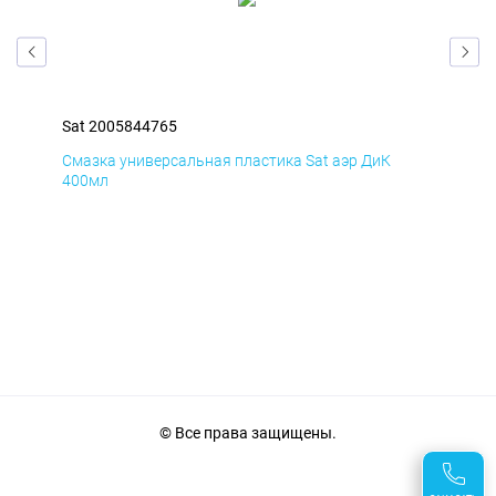
Sat 2005844765
Sat
Смазка универсальная пластика Sat аэр ДиК
Сма
400мл
40
© Все права защищены.