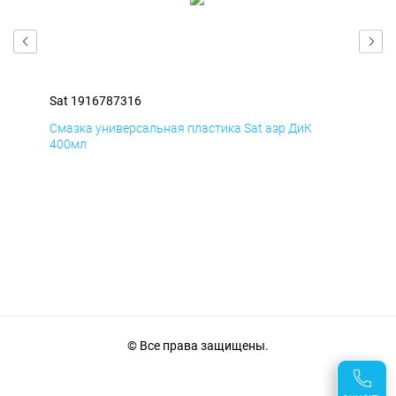
Sat 1916787316
Sat
Смазка универсальная пластика Sat аэр ДиК
Сма
400мл
40
© Все права защищены.