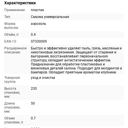
Характеристики
Применение:
пластик
Тип:
Смазка универсальная
Форма
аэрозоль
выпуска:
Объём, л:
0.4
EAN-13:
ST330009
Расширенное
Быстро и эффективно удаляет пыль, грязь, масляные и
описание:
никотиновые загрязнения. Защищает от старения и
выгорания, восстанавливает первоначальную
структуру, обладает антистатическим эффектом.
Предназначен для обработки пластиковых и
виниловых деталей салона. Подходит для молдингов и
бамперов. Обладает приятным ароматом клубники.
Товарная
уход и очистка
группа:
Высота
235
упаковки,
мм:
Длина
50
упаковки,
мм:
Объем
0.7
упаковки, л: