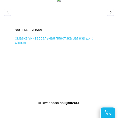
Sat 1148090669
Sat
Смазка универсальная пластика Sat аэр ДиК
Сма
400мл
40
© Все права защищены.