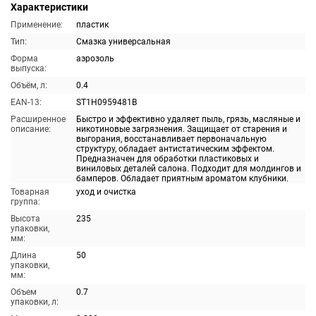
Характеристики
Применение:
пластик
Тип:
Смазка универсальная
Форма
аэрозоль
выпуска:
Объём, л:
0.4
EAN-13:
ST1H0959481B
Расширенное
Быстро и эффективно удаляет пыль, грязь, масляные и
описание:
никотиновые загрязнения. Защищает от старения и
выгорания, восстанавливает первоначальную
структуру, обладает антистатическим эффектом.
Предназначен для обработки пластиковых и
виниловых деталей салона. Подходит для молдингов и
бамперов. Обладает приятным ароматом клубники.
Товарная
уход и очистка
группа:
Высота
235
упаковки,
мм:
Длина
50
упаковки,
мм:
Объем
0.7
упаковки, л: