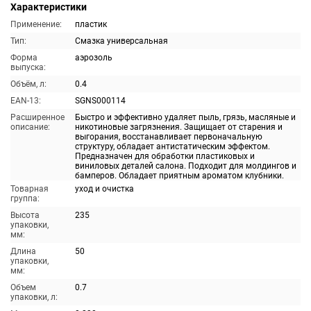
Характеристики
Применение:
пластик
Тип:
Смазка универсальная
Форма
аэрозоль
выпуска:
Объём, л:
0.4
EAN-13:
SGNS000114
Расширенное
Быстро и эффективно удаляет пыль, грязь, масляные и
описание:
никотиновые загрязнения. Защищает от старения и
выгорания, восстанавливает первоначальную
структуру, обладает антистатическим эффектом.
Предназначен для обработки пластиковых и
виниловых деталей салона. Подходит для молдингов и
бамперов. Обладает приятным ароматом клубники.
Товарная
уход и очистка
группа:
Высота
235
упаковки,
мм:
Длина
50
упаковки,
мм:
Объем
0.7
упаковки, л: