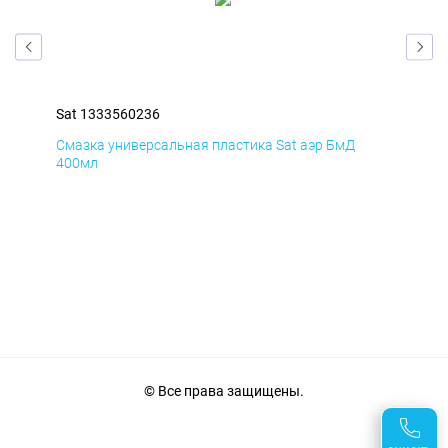
Sat 1333560236
Sat
Смазка универсальная пластика Sat аэр БмД
Сма
400мл
40
© Все права защищены.