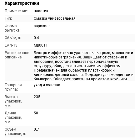
Характеристики
Применение:
пластик
Тип:
Смазка универсальная
Форма
аэрозоль
выпуска:
Объём, л:
0.4
EAN-13:
MB0011
Расширенное
Быстро и эффективно удаляет пыль, грязь, масляные и
описание:
никотиновые загрязнения. Защищает от старения и
выгорания, восстанавливает первоначальную
структуру, обладает антистатическим эффектом.
Предназначен для обработки пластиковых и
виниловых деталей салона. Подходит для молдингов и
бамперов. Обладает приятным ароматом клубники.
Товарная
уход и очистка
группа:
Высота
235
упаковки,
мм:
Длина
50
упаковки,
мм:
Объем
0.7
упаковки, л: